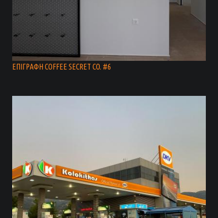
ΕΠΙΓΡΑΦΗ COFFEE SECRET CO. #6