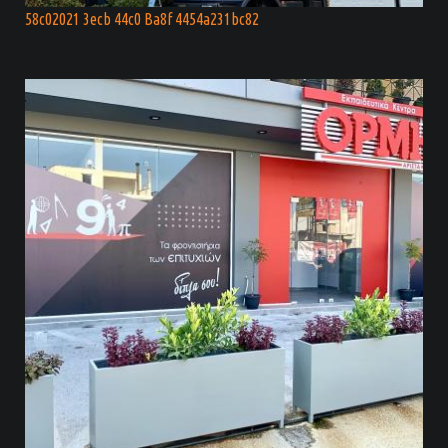
58c02021 3ecb 44c0 Ba8f 4454a231bc82