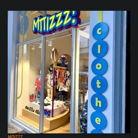
ΜΠΙΖΖΖ