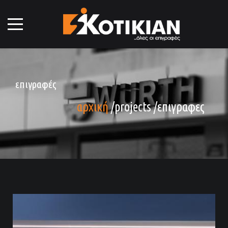
επιγραφές
αρχική
/
projects
/
επιγραφες