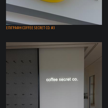
ΕΠΙΓΡΑΦΗ COFFEE SECRET CO. #3