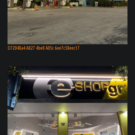
D72048a4 A827 4be8 A05c 6ee7c58eec17